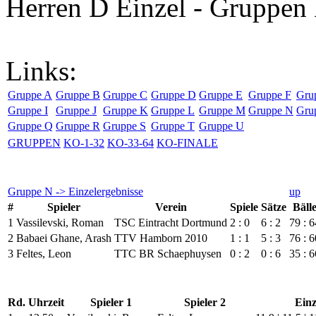
Herren D Einzel - Gruppen 
Links:
Gruppe A
Gruppe B
Gruppe C
Gruppe D
Gruppe E
Gruppe F
Gru
Gruppe I
Gruppe J
Gruppe K
Gruppe L
Gruppe M
Gruppe N
Gru
Gruppe Q
Gruppe R
Gruppe S
Gruppe T
Gruppe U
GRUPPEN
KO-1-32
KO-33-64
KO-FINALE
Gruppe N -> Einzelergebnisse
up
#
Spieler
Verein
Spiele
Sätze
Bäll
1
Vassilevski, Roman
TSC Eintracht Dortmund
2 : 0
6 : 2
79 : 6
2
Babaei Ghane, Arash
TTV Hamborn 2010
1 : 1
5 : 3
76 : 6
3
Feltes, Leon
TTC BR Schaephuysen
0 : 2
0 : 6
35 : 6
Rd.
Uhrzeit
Spieler 1
Spieler 2
Einz