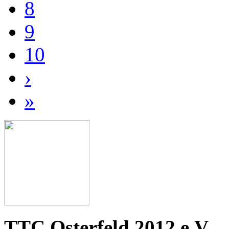
8
9
10
›
»
TTC Osterfeld 2012 e.V