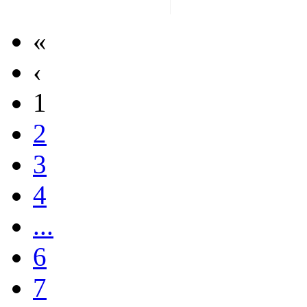
«
‹
1
2
3
4
...
6
7