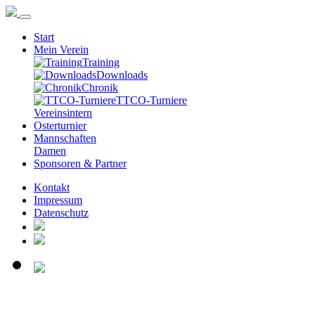
Start
Mein Verein
Training
Downloads
Chronik
TTCO-Turniere
Vereinsintern
Osterturnier
Mannschaften
Damen
Sponsoren & Partner
Kontakt
Impressum
Datenschutz